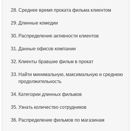
28.
Среднее время проката фильма клиентом
5.
Имена сотрудников
29.
Длинные комедии
6.
Категории товаров
30.
Распределение активности клиентов
7.
Упорядоченный список языков
31.
Данные офисов компании
8.
Пять самых длинных фильмов
32.
Клиенты бравшие фильм в прокат
9.
Выбрать сотрудников по условию
33.
Найти минимальную, максимальную и среднюю
10.
Отсортировать список фильмов с условием
продолжительность
11.
Выбрать фильмы по описанию
34.
Категории длинных фильмов
12.
Полные имена клиентов
35.
Узнать количество сотрудников
13.
Поиск актеров по имени
36.
Распределение фильмов по магазинам
14.
Средняя продолжительность фильма