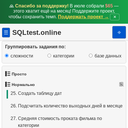
18.
Отсортировать фильмы по нескольким полям
🙏
Спасибо за поддержку!
В июле собрали
$65
—
этого хватит ещё на месяц! Поддержите проект,
чтобы сохранить темп.
Поддержать проект →
✕
19.
Самый длинный фильм
20.
Третья страница списка фильмов
SQLtest.online
⎆
☰
21.
Фильмы ни разу не бывшие в прокате
Группировать задания по:
22.
Клиенты не вернувшие диски
сложности
категории
базе данных
23.
Расчитать средний дневной прокат
Просто
24.
Рассчитать ежедневный доход за месяц
Нормально
1.
Получить список актёров
25.
Создать таблицу дат
2.
Список языков
26.
Подсчитать количество выходных дней в месяце
3.
Имена актёров
27.
Средняя стоимость проката фильма по
категории
4.
Данные отделов