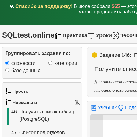
🙏
Спасибо за поддержку!
В июле собрали
$65
— этог
141.
Выведите таблицу с
чтобы продолжить работу
аэропортов
142.
Подсчитайте вылетевших
SQLtest.online
Практика
Уроки
Песоч
пассажиров
143.
Количество пассажиров с
Группировать задания по:
Задание 146:
итогом
сложности
категории
Получите спис
144.
Выведите таблицу с
базе данных
вылетов
Для написания ответа
Напишите ваш запрос 
145.
Аэропорты с более чем
Просто
одним прямым рейсом
Нормально
1.
Получить список актёров
Учебник
Подс
146.
Получить список таблиц
1
(PostgreSQL)
2.
Список языков
147.
Список под-отделов
3.
Имена актёров