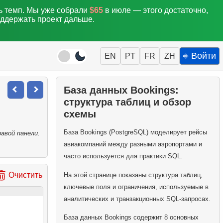
ть темп. Мы уже собрали
$65
в июле — этого достаточно,
оддержать проект дальше.
⎆ Войти
EN
PT
FR
ZH
База данных Bookings:
структура таблиц и обзор
схемы
База Bookings (PostgreSQL) моделирует рейсы
авой панели.
авиакомпаний между разными аэропортами и
часто используется для практики SQL.
Очистить
На этой странице показаны структура таблиц,
ключевые поля и ограничения, используемые в
аналитических и транзакционных SQL-запросах.
База данных Bookings содержит 8 основных