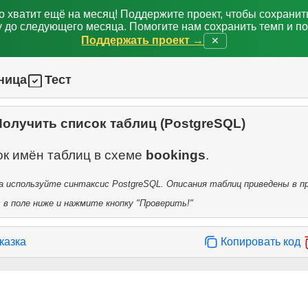
о хватит ещё на месяц! Поддержите проект, чтобы сохрани
 до следующего месяца. Помогите нам сохранить темп и п
Поддержать проект →
✕
ница
Тест
Получить список таблиц (PostgreSQL)
ок имён таблиц в схеме
bookings
 используйте синтаксис PostgreSQL. Описания таблиц приведены в пр
в поле ниже и нажмите кнопку "Проверить!"
казка
Копировать код