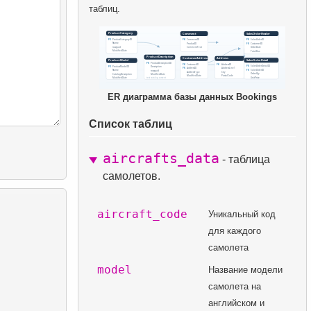
таблиц.
ER диаграмма базы данных Bookings
Список таблиц
aircrafts_data
- таблица
самолетов.
aircraft_code
Уникальный код
для каждого
самолета
model
Название модели
самолета на
английском и