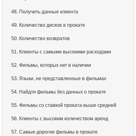
3.
Имена актёров
48.
Получить данные клиента
4.
Данные отделов
49.
Количество дисков в прокате
5.
Имена сотрудников
50.
Количество возвратов
6.
Категории товаров
51.
Клиенты с самыми высокими расходами
7.
Упорядоченный список языков
52.
Фильмы, которых нет в наличии
8.
Пять самых длинных фильмов
53.
Языки, не представленные в фильмах
9.
Выбрать сотрудников по условию
54.
Найдти фильмы без данных о прокате
10.
Отсортировать список фильмов с условием
55.
Фильмы со ставкой проката выше средней
11.
Выбрать фильмы по описанию
56.
Клиенты с высоким количеством аренд
12.
Полные имена клиентов
57.
Самые дорогие фильмы в прокате