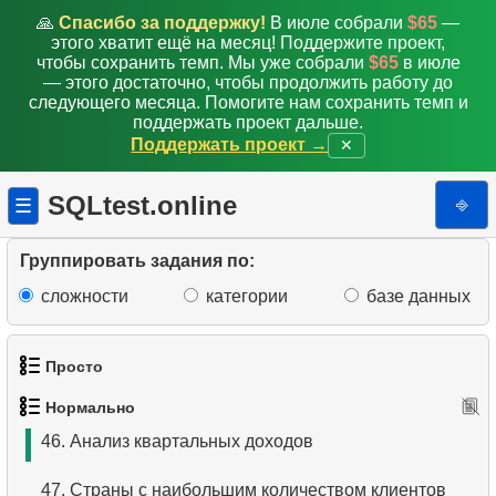
37.
Получить высокооплачиваемых сотрудников
🙏
Спасибо за поддержку!
В июле собрали
$65
—
этого хватит ещё на месяц! Поддержите проект,
38.
Найти сотрудников по дате приёма
чтобы сохранить темп. Мы уже собрали
$65
в июле
— этого достаточно, чтобы продолжить работу до
39.
Список лидеров по зарплате
следующего месяца. Помогите нам сохранить темп и
поддержать проект дальше.
Поддержать проект →
✕
40.
Найти ценных сотрудников
41.
Среднее время активности клиента
SQLtest.online
⎆
☰
42.
Средняя сумму выручки
Группировать задания по:
43.
Средняя выручка по пунктам аренды
сложности
категории
базе данных
44.
Анализ ежемесячных платежей (2)
Просто
45.
Составить рейтинг зарплат
Нормально
1.
Получить список актёров
46.
Анализ квартальных доходов
2.
Список языков
47.
Страны с наибольшим количеством клиентов