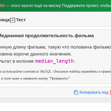
$65
— этого хватит ещё на месяц! Поддержите проект, чтобы
ница
Тест
Медианная продолжительность фильма
нную длину фильма, такую что половина фильмо
овина короче данного значения.
median_length
льтат в колонке
 используйте синтаксис MySQL. Описания таблиц приведены в правой
в поле ниже и нажмите кнопку "Проверить!"
Копировать код