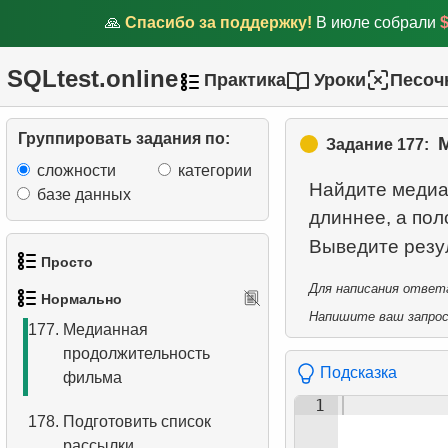
172.
Определить тип
🙏
Спасибо за поддержку!
В июле собрали
отношения
SQLtest.online
Практика
Уроки
Песоч
173.
Найти лидеров по
зарплате
Группировать задания по:
Задание 177:
174.
Медианная зарплата
сложности
категории
Найдите медиа
175.
Вычислить гипотенузу
базе данных
длиннее, а пол
треугольника
Выведите резу
176.
Найти медианную сумму
Просто
заказа
Для написания ответа
Нормально
1.
Получить список актёров
Напишите ваш запрос 
177.
Медианная
продолжительность
2.
Список языков
Подсказка
фильма
3.
Имена актёров
1
178.
Подготовить список
4.
Данные отделов
рассылки