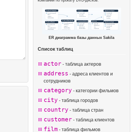
компании по прокату DVD-дисков.
ER диаграмма базы данных Sakila
Список таблиц
actor
- таблица актеров
address
- адреса клиентов и
сотрудников
category
- категории фильмов
city
- таблица городов
country
- таблица стран
customer
- таблица клиентов
film
- таблица фильмов