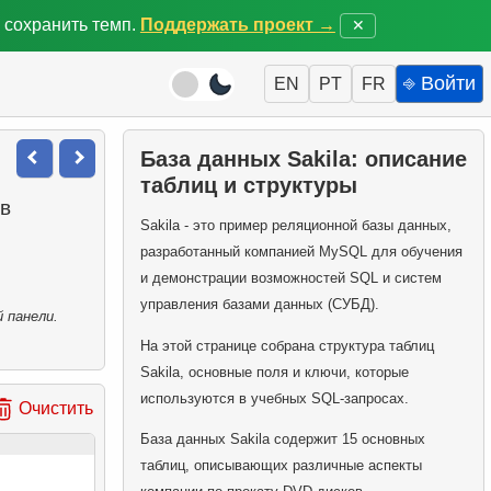
 сохранить темп.
Поддержать проект →
✕
⎆ Войти
EN
PT
FR
База данных Sakila: описание
таблиц и структуры
в
Sakila - это пример реляционной базы данных,
разработанный компанией MySQL для обучения
и демонстрации возможностей SQL и систем
управления базами данных (СУБД).
 панели.
На этой странице собрана структура таблиц
Sakila, основные поля и ключи, которые
используются в учебных SQL-запросах.
Очистить
База данных Sakila содержит 15 основных
таблиц, описывающих различные аспекты