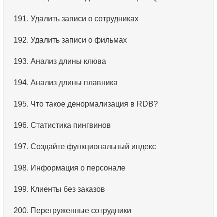
3.
Имена актёров
191.
Удалить записи о сотрудниках
4.
Данные отделов
192.
Удалить записи о фильмах
5.
Имена сотрудников
193.
Анализ длины клюва
6.
Категории товаров
194.
Анализ длины плавника
7.
Упорядоченный список языков
195.
Что такое денормализация в RDB?
8.
Пять самых длинных фильмов
196.
Статистика пингвинов
9.
Выбрать сотрудников по условию
197.
Создайте функциональный индекс
10.
Отсортировать список фильмов с условием
198.
Информация о персонале
11.
Выбрать фильмы по описанию
199.
Клиенты без заказов
12.
Полные имена клиентов
200.
Перегруженные сотрудники