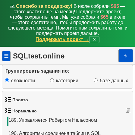
180.
Ежедневный доход по источнику
🙏
Спасибо за поддержку!
В июле собрали
$65
—
этого хватит ещё на месяц! Поддержите проект,
181.
Пингвины и острова
чтобы сохранить темп. Мы уже собрали
$65
в июле
— этого достаточно, чтобы продолжить работу до
182.
Использование индекса
следующего месяца. Помогите нам сохранить темп и
поддержать проект дальше.
Поддержать проект →
✕
183.
Использование покрывающего индекса
184.
Остров с минимальной массой пингвинов
SQLtest.online
⎆
☰
185.
Самый населённый остров
Группировать задания по:
186.
Классические фильмы
сложности
категории
базе данных
187.
Таблица статистики пингвинов
Просто
188.
Распространенные виды пингвинов
Нормально
1.
Получить список актёров
189.
Управляется Робертом Нельсоном
2.
Список языков
190.
Алгоритмы соединеня таблиц в SQL