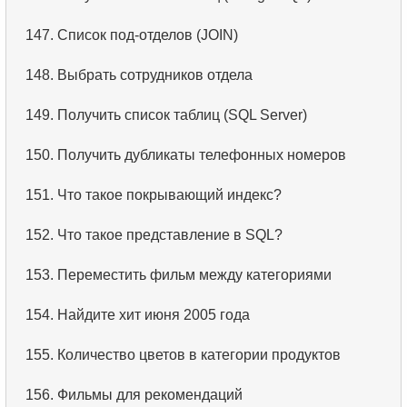
3.
Имена актёров
147.
Список под-отделов (JOIN)
4.
Данные отделов
148.
Выбрать сотрудников отдела
5.
Имена сотрудников
149.
Получить список таблиц (SQL Server)
6.
Категории товаров
150.
Получить дубликаты телефонных номеров
7.
Упорядоченный список языков
151.
Что такое покрывающий индекс?
8.
Пять самых длинных фильмов
152.
Что такое представление в SQL?
9.
Выбрать сотрудников по условию
153.
Переместить фильм между категориями
10.
Отсортировать список фильмов с условием
154.
Найдите хит июня 2005 года
11.
Выбрать фильмы по описанию
155.
Количество цветов в категории продуктов
12.
Полные имена клиентов
156.
Фильмы для рекомендаций