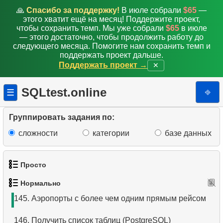
136.
Обновить адрес клиента
🙏
Спасибо за поддержку!
В июле собрали
$65
—
этого хватит ещё на месяц! Поддержите проект,
137.
Корректировка стоимости аренды
чтобы сохранить темп. Мы уже собрали
$65
в июле
— этого достаточно, чтобы продолжить работу до
138.
Вычислить завтрашнюю дату
следующего месяца. Помогите нам сохранить темп и
поддержать проект дальше.
Поддержать проект →
✕
139.
Первое и последнее число месяца
140.
Даты начала и конца недели
SQLtest.online
⎆
☰
141.
Выведите таблицу с аэропортов
Группировать задания по:
142.
Подсчитайте вылетевших пассажиров
сложности
категории
базе данных
143.
Количество пассажиров с итогом
Просто
144.
Выведите таблицу с вылетов
Нормально
1.
Получить список актёров
145.
Аэропорты с более чем одним прямым рейсом
2.
Список языков
146.
Получить список таблиц (PostgreSQL)