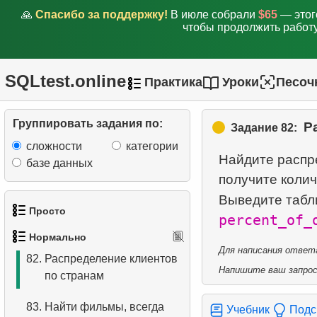
🙏
Спасибо за поддержку!
В июле собрали
$65
— этог
77.
Улучшить распределение
чтобы продолжить работу
клиентов по дням недели
78.
Фильмы без данных об
SQLtest.online
Практика
Уроки
Песоч
актерах
79.
Фильмы без записей об
Группировать задания по:
Р
Задание 82:
актерах
сложности
категории
Найдите распр
80.
Актеры не снимавшиеся
базе данных
получите колич
в фильмах для взрослых
Выведите табл
81.
Среднее количество
Просто
percent_of_
прокатов
Нормально
1.
Получить список актёров
Для написания ответа
82.
Распределение клиентов
Напишите ваш запрос 
по странам
2.
Список языков
83.
Найти фильмы, всегда
3.
Имена актёров
Учебник
Подс