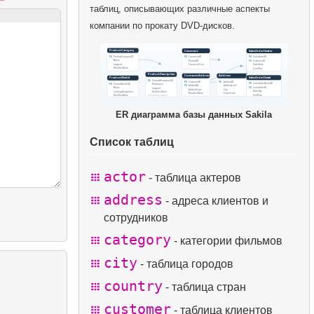
таблиц, описывающих различные аспекты
компании по прокату DVD-дисков.
ER диаграмма базы данных Sakila
Список таблиц
actor
- таблица актеров
address
- адреса клиентов и
сотрудников
category
- категории фильмов
city
- таблица городов
country
- таблица стран
customer
- таблица клиентов