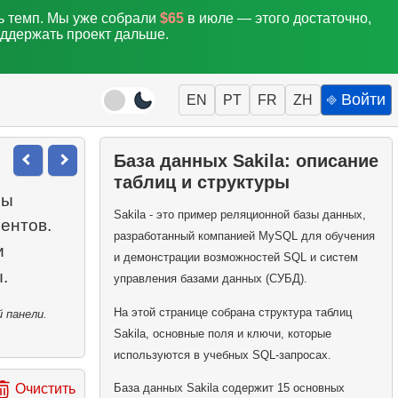
ть темп. Мы уже собрали
$65
в июле — этого достаточно,
оддержать проект дальше.
⎆ Войти
EN
PT
FR
ZH
База данных Sakila: описание
таблиц и структуры
ны
Sakila - это пример реляционной базы данных,
иентов.
разработанный компанией MySQL для обучения
и
и демонстрации возможностей SQL и систем
управления базами данных (СУБД).
На этой странице собрана структура таблиц
 панели.
Sakila, основные поля и ключи, которые
используются в учебных SQL-запросах.
База данных Sakila содержит 15 основных
Очистить