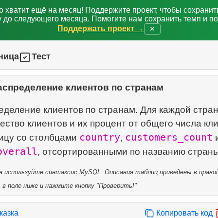
о хватит ещё на месяц! Поддержите проект, чтобы сохрани
 до следующего месяца. Помогите нам сохранить темп и п
Поддержать проект →
✕
ница
Тест
аспределение клиентов по странам
еделение клиентов по странам. Для каждой стра
ество клиентов и их процент от общего числа кл
country
customers_count
ицу со столбцами
,
overall
 используйте синтаксис MySQL. Описания таблиц приведены в правой
в поле ниже и нажмите кнопку "Проверить!"
казка
Копировать код