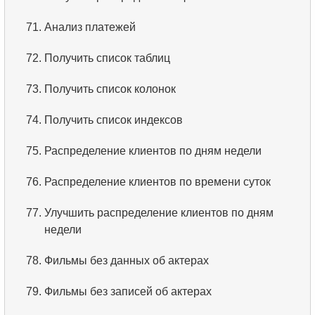
3.
Имена актёров
71.
Анализ платежей
4.
Данные отделов
72.
Получить список таблиц
5.
Имена сотрудников
73.
Получить список колонок
6.
Категории товаров
74.
Получить список индексов
7.
Упорядоченный список языков
75.
Распределение клиентов по дням недели
8.
Пять самых длинных фильмов
76.
Распределение клиентов по времени суток
9.
Выбрать сотрудников по условию
77.
Улучшить распределение клиентов по дням
недели
10.
Отсортировать список фильмов с условием
78.
Фильмы без данных об актерах
11.
Выбрать фильмы по описанию
79.
Фильмы без записей об актерах
12.
Полные имена клиентов