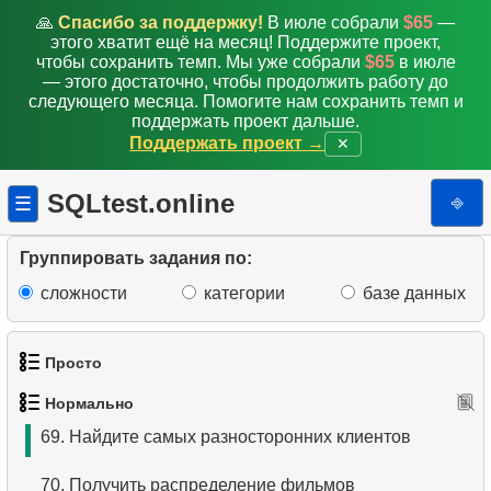
60.
Получить списки актеров фильмов
🙏
Спасибо за поддержку!
В июле собрали
$65
—
этого хватит ещё на месяц! Поддержите проект,
61.
Адреса и домены электронной почты
чтобы сохранить темп. Мы уже собрали
$65
в июле
— этого достаточно, чтобы продолжить работу до
62.
Получить список актеров-однофамильцев
следующего месяца. Помогите нам сохранить темп и
поддержать проект дальше.
Поддержать проект →
✕
63.
Список фильмов и их категорий
64.
Среднее время аренды фильма
SQLtest.online
⎆
☰
65.
Цены на прокат фильмов по категориям
Группировать задания по:
66.
Сумма платежей с нарастающим итогом
сложности
категории
базе данных
67.
Количество фильмов в каждой категории
Просто
68.
Анализ платежей клиентов
Нормально
1.
Получить список актёров
69.
Найдите самых разносторонних клиентов
2.
Список языков
70.
Получить распределение фильмов