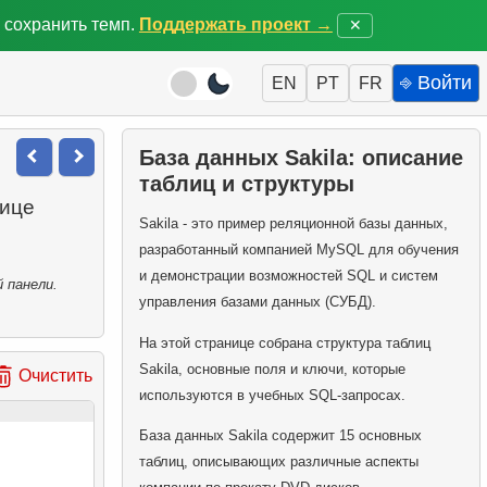
 сохранить темп.
Поддержать проект →
✕
⎆ Войти
EN
PT
FR
База данных Sakila: описание
таблиц и структуры
лице
Sakila - это пример реляционной базы данных,
разработанный компанией MySQL для обучения
и демонстрации возможностей SQL и систем
 панели.
управления базами данных (СУБД).
На этой странице собрана структура таблиц
Sakila, основные поля и ключи, которые
Очистить
используются в учебных SQL-запросах.
База данных Sakila содержит 15 основных
таблиц, описывающих различные аспекты