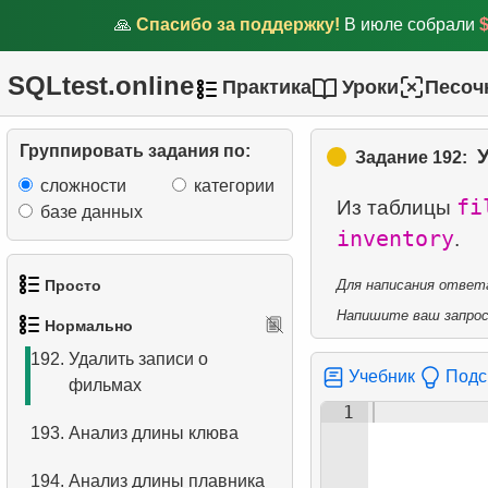
пингвинов
🙏
Спасибо за поддержку!
В июле собрали
188.
Распространенные виды
SQLtest.online
Практика
Уроки
Песоч
пингвинов
189.
Управляется Робертом
Группировать задания по:
Задание 192:
Нельсоном
сложности
категории
fi
Из таблицы
190.
Алгоритмы соединеня
базе данных
inventory
таблиц в SQL
191.
Удалить записи о
Просто
Для написания ответа
сотрудниках
Напишите ваш запрос 
Нормально
1.
Получить список актёров
192.
Удалить записи о
Учебник
Подс
фильмах
2.
Список языков
1
193.
Анализ длины клюва
3.
Имена актёров
194.
Анализ длины плавника
4.
Данные отделов