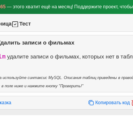
$65
— этого хватит ещё на месяц! Поддержите проект, чтобы
ница
Тест
Удалить записи о фильмах
lm
удалите записи о фильмах, которых нет в таб
 используйте синтаксис MySQL. Описания таблиц приведены в правой
в поле ниже и нажмите кнопку "Проверить!"
казка
Копировать код