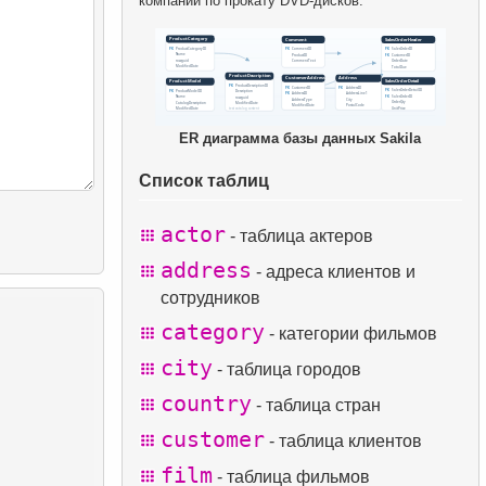
компании по прокату DVD-дисков.
ER диаграмма базы данных Sakila
Список таблиц
actor
- таблица актеров
address
- адреса клиентов и
сотрудников
category
- категории фильмов
city
- таблица городов
country
- таблица стран
customer
- таблица клиентов
film
- таблица фильмов