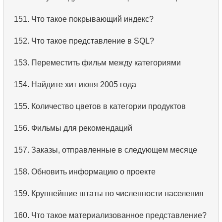
3.
Имена актёров
151.
Что такое покрывающий индекс?
4.
Данные отделов
152.
Что такое представление в SQL?
5.
Имена сотрудников
153.
Переместить фильм между категориями
6.
Категории товаров
154.
Найдите хит июня 2005 года
7.
Упорядоченный список языков
155.
Количество цветов в категории продуктов
8.
Пять самых длинных фильмов
156.
Фильмы для рекомендаций
9.
Выбрать сотрудников по условию
157.
Заказы, отправленные в следующем месяце
10.
Отсортировать список фильмов с условием
158.
Обновить информацию о проекте
11.
Выбрать фильмы по описанию
159.
Крупнейшие штаты по численности населения
12.
Полные имена клиентов
160.
Что такое материализованное представление?