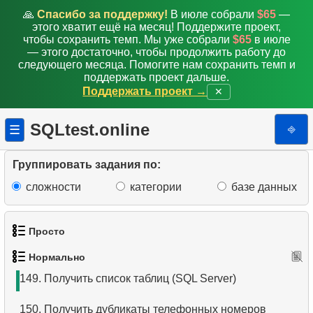
140.
Даты начала и конца недели
🙏
Спасибо за поддержку!
В июле собрали
$65
—
этого хватит ещё на месяц! Поддержите проект,
141.
Выведите таблицу с аэропортов
чтобы сохранить темп. Мы уже собрали
$65
в июле
— этого достаточно, чтобы продолжить работу до
142.
Подсчитайте вылетевших пассажиров
следующего месяца. Помогите нам сохранить темп и
поддержать проект дальше.
Поддержать проект →
✕
143.
Количество пассажиров с итогом
144.
Выведите таблицу с вылетов
SQLtest.online
⎆
☰
145.
Аэропорты с более чем одним прямым рейсом
Группировать задания по:
146.
Получить список таблиц (PostgreSQL)
сложности
категории
базе данных
147.
Список под-отделов (JOIN)
Просто
148.
Выбрать сотрудников отдела
Нормально
1.
Получить список актёров
149.
Получить список таблиц (SQL Server)
2.
Список языков
150.
Получить дубликаты телефонных номеров