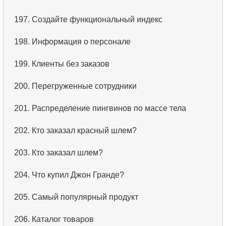
3.
Имена актёров
197.
Создайте функциональный индекс
4.
Данные отделов
198.
Информация о персонале
5.
Имена сотрудников
199.
Клиенты без заказов
6.
Категории товаров
200.
Перегруженные сотрудники
7.
Упорядоченный список языков
201.
Распределение пингвинов по массе тела
8.
Пять самых длинных фильмов
202.
Кто заказал красный шлем?
9.
Выбрать сотрудников по условию
203.
Кто заказал шлем?
10.
Отсортировать список фильмов с условием
204.
Что купил Джон Гранде?
11.
Выбрать фильмы по описанию
205.
Самый популярный продукт
12.
Полные имена клиентов
206.
Каталог товаров