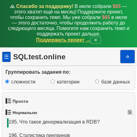
186.
Классические фильмы
🙏
Спасибо за поддержку!
В июле собрали
$65
—
этого хватит ещё на месяц! Поддержите проект,
187.
Таблица статистики пингвинов
чтобы сохранить темп. Мы уже собрали
$65
в июле
— этого достаточно, чтобы продолжить работу до
188.
Распространенные виды пингвинов
следующего месяца. Помогите нам сохранить темп и
поддержать проект дальше.
Поддержать проект →
✕
189.
Управляется Робертом Нельсоном
190.
Алгоритмы соединеня таблиц в SQL
SQLtest.online
⎆
☰
191.
Удалить записи о сотрудниках
Группировать задания по:
192.
Удалить записи о фильмах
сложности
категории
базе данных
193.
Анализ длины клюва
Просто
194.
Анализ длины плавника
Нормально
1.
Получить список актёров
195.
Что такое денормализация в RDB?
2.
Список языков
196.
Статистика пингвинов