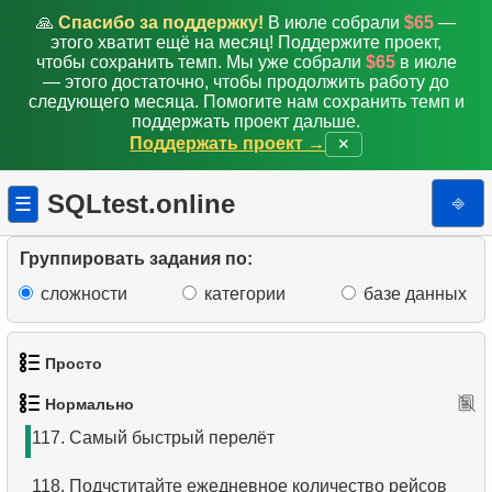
108.
Получить количество мест по классам
🙏
Спасибо за поддержку!
В июле собрали
$65
—
этого хватит ещё на месяц! Поддержите проект,
109.
Получите количество рядов и мест
чтобы сохранить темп. Мы уже собрали
$65
в июле
— этого достаточно, чтобы продолжить работу до
110.
Количество количество мест на рейсе
следующего месяца. Помогите нам сохранить темп и
поддержать проект дальше.
Поддержать проект →
✕
111.
Получите список аэропоротов назначения
112.
Аэропороты с прямым сообщением
SQLtest.online
⎆
☰
113.
Пассажиры, не явившиеся на рейс
Группировать задания по:
114.
Список пассажиров
сложности
категории
базе данных
115.
Время задержки вылета
Просто
116.
Статистика рейсов
Нормально
1.
Получить список актёров
117.
Самый быстрый перелёт
2.
Список языков
118.
Подчститайте ежедневное количество рейсов