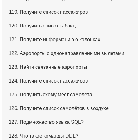
3.
Имена актёров
119.
Получите список пассажиров
4.
Данные отделов
120.
Получить список таблиц
5.
Имена сотрудников
121.
Получите информацию о колонках
6.
Категории товаров
122.
Аэропорты с однонаправленными вылетами
7.
Упорядоченный список языков
123.
Найти связанные аэропорты
8.
Пять самых длинных фильмов
124.
Получите список пассажиров
9.
Выбрать сотрудников по условию
125.
Получить схему мест самолёта
10.
Отсортировать список фильмов с условием
126.
Получите список самолётов в воздухе
11.
Выбрать фильмы по описанию
127.
Подмножество языка SQL?
12.
Полные имена клиентов
128.
Что такое команды DDL?