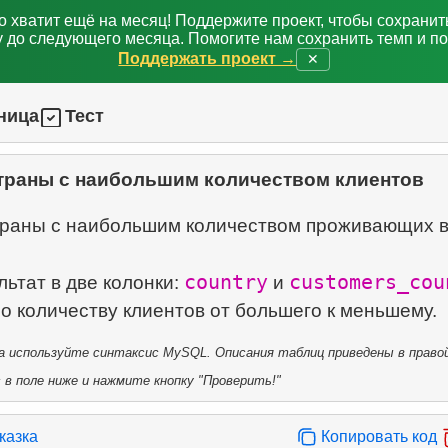
о хватит ещё на месяц! Поддержите проект, чтобы сохрани
 до следующего месяца. Помогите нам сохранить темп и п
Поддержать проект →
✕
ница
Тест
траны с наибольшим количеством клиентов
траны с наибольшим количеством проживающих в
country
customers_cou
ьтат в две колонки:
и
 используйте синтаксис MySQL. Описания таблиц приведены в правой
в поле ниже и нажмите кнопку "Проверить!"
казка
Копировать код