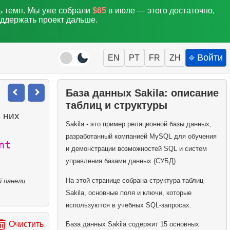
ть темп. Мы уже собрали
$65
в июле — этого достаточно,
оддержать проект дальше.
⎆ Войти
EN
PT
FR
ZH
База данных Sakila: описание
таблиц и структуры
 них
Sakila - это пример реляционной базы данных,
разработанный компанией MySQL для обучения
nt
и демонстрации возможностей SQL и систем
управления базами данных (СУБД).
На этой странице собрана структура таблиц
 панели.
Sakila, основные поля и ключи, которые
используются в учебных SQL-запросах.
Очистить
База данных Sakila содержит 15 основных