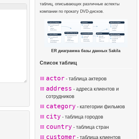
таблиц, описывающих различные аспекты
компании по прокату DVD-дисков.
ER диаграмма базы данных Sakila
Список таблиц
actor
- таблица актеров
address
- адреса клиентов и
сотрудников
category
- категории фильмов
city
- таблица городов
country
- таблица стран
customer
- таблица клиентов