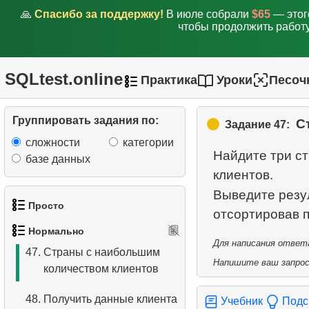
активности клиента
🙏
Спасибо за поддержку!
В июле собрали
$65
— этог
чтобы продолжить работу
42.
Средняя сумму выручки
43.
Средняя выручка по
SQLtest.online
Практика
Уроки
Песоч
пунктам аренды
44.
Анализ ежемесячных
Группировать задания по:
С
Задание 47:
платежей (2)
сложности
категории
Найдите три с
45.
Составить рейтинг
базе данных
клиентов.
зарплат
Выведите резул
46.
Анализ квартальных
Просто
доходов
Нормально
1.
Получить список актёров
Для написания ответа
47.
Страны с наибольшим
Напишите ваш запрос 
количеством клиентов
2.
Список языков
48.
Получить данные клиента
Учебник
Подс
3.
Имена актёров