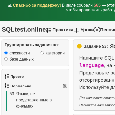
47.
Страны с наибольшим
🙏
Спасибо за поддержку!
В июле собрали
$65
— этог
количеством клиентов
чтобы продолжить работу
48.
Получить данные клиента
SQLtest.online
Практика
Уроки
Песоч
49.
Количество дисков в
прокате
Группировать задания по:
Я
Задание 53:
50.
Количество возвратов
сложности
категории
Напишите SQL 
51.
Клиенты с самыми
базе данных
language
, на
высокими расходами
Представьте ре
52.
Фильмы, которых нет в
Просто
отсортированн
наличии
Нормально
1.
Получить список актёров
53.
Языки, не
Для написания ответа
представленные в
2.
Список языков
Напишите ваш запрос 
фильмах
3.
Имена актёров