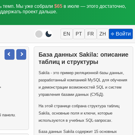
ть темп. Мы уже собрали
$65
в июле — этого достаточно,
оддержать проект дальше.
⎆ Войти
EN
PT
FR
ZH
База данных Sakila: описание
таблиц и структуры
Sakila - это пример реляционной базы данных,
разработанный компанией MySQL для обучения
,
и демонстрации возможностей SQL и систем
управления базами данных (СУБД).
На этой странице собрана структура таблиц
Sakila, основные поля и ключи, которые
 панели.
используются в учебных SQL-запросах.
База данных Sakila содержит 15 основных