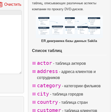
таблиц, описывающих различные аспекты
Очистить
компании по прокату DVD-дисков.
ER диаграмма базы данных Sakila
Список таблиц
actor
- таблица актеров
address
- адреса клиентов и
сотрудников
category
- категории фильмов
city
- таблица городов
country
- таблица стран
customer
- таблица клиентов