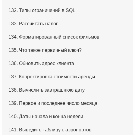
132.
Типы ограничений в SQL
5.
Имена сотрудников
133.
Рассчитать налог
6.
Категории товаров
134.
Форматированный список фильмов
7.
Упорядоченный список языков
135.
Что такое первичный ключ?
8.
Пять самых длинных фильмов
136.
Обновить адрес клиента
9.
Выбрать сотрудников по условию
137.
Корректировка стоимости аренды
10.
Отсортировать список фильмов с условием
138.
Вычислить завтрашнюю дату
11.
Выбрать фильмы по описанию
139.
Первое и последнее число месяца
12.
Полные имена клиентов
140.
Даты начала и конца недели
13.
Поиск актеров по имени
141.
Выведите таблицу с аэропортов
14.
Средняя продолжительность фильма