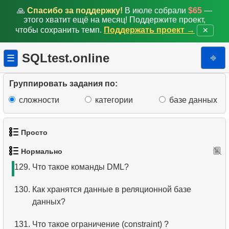
122.
Аэропорты с однонаправленными вылетами
🙏
Спасибо за поддержку!
В июле собрали
$65
—
этого хватит ещё на месяц! Поддержите проект,
чтобы сохранить темп.
Поддержать проект →
✕
123.
Найти связанные аэропорты
124.
Получите список пассажиров
SQLtest.online
⎆
☰
125.
Получить схему мест самолёта
Группировать задания по:
126.
Получите список самолётов в воздухе
сложности
категории
базе данных
127.
Подмножество языка SQL?
Просто
128.
Что такое команды DDL?
Нормально
1.
Получить список актёров
129.
Что такое команды DML?
2.
Список языков
130.
Как хранятся данные в реляционной базе
данных?
3.
Имена актёров
131.
Что такое ограничение (constraint) ?
4.
Данные отделов