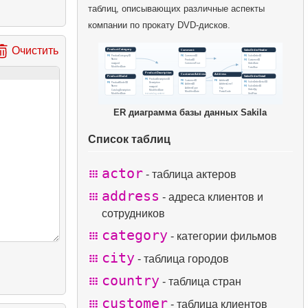
таблиц, описывающих различные аспекты
компании по прокату DVD-дисков.
Очистить
ER диаграмма базы данных Sakila
Список таблиц
actor
- таблица актеров
address
- адреса клиентов и
сотрудников
category
- категории фильмов
city
- таблица городов
country
- таблица стран
customer
- таблица клиентов