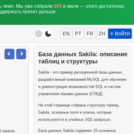
ть темп. Мы уже собрали
$65
в июле — этого достаточно,
оддержать проект дальше.
⎆ Войти
EN
PT
FR
ZH
База данных Sakila: описание
таблиц и структуры
Sakila - это пример реляционной базы данных,
разработанный компанией MySQL для обучения
и демонстрации возможностей SQL и систем
управления базами данных (СУБД).
На этой странице собрана структура таблиц
Sakila, основные поля и ключи, которые
используются в учебных SQL-запросах.
База данных Sakila содержит 15 основных
 панели.