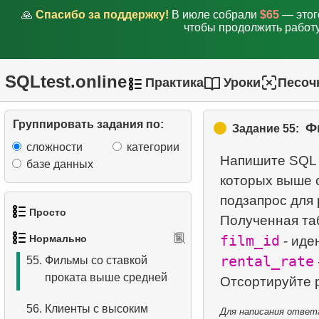
🙏
Спасибо за поддержку!
В июле собрали
$65
— этог
50.
Количество возвратов
чтобы продолжить работу
51.
Клиенты с самыми
высокими расходами
SQLtest.online
Практика
Уроки
Песоч
52.
Фильмы, которых нет в
наличии
Группировать задания по:
Ф
Задание 55:
53.
Языки, не
сложности
категории
Напишите SQL 
представленные в
базе данных
которых выше 
фильмах
подзапрос для 
54.
Найдти фильмы без
Просто
данных о прокате
film_id
Нормально
- иде
1.
Получить список актёров
rental_rate
55.
Фильмы со ставкой
проката выше средней
2.
Список языков
56.
Клиенты с высоким
3.
Имена актёров
Для написания ответа