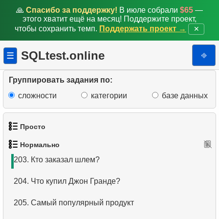
196.
Статистика пингвинов
🙏
Спасибо за поддержку!
В июле собрали
$65
—
этого хватит ещё на месяц! Поддержите проект,
чтобы сохранить темп.
Поддержать проект →
✕
197.
Создайте функциональный индекс
198.
Информация о персонале
SQLtest.online
⎆
☰
199.
Клиенты без заказов
Группировать задания по:
200.
Перегруженные сотрудники
сложности
категории
базе данных
201.
Распределение пингвинов по массе тела
Просто
202.
Кто заказал красный шлем?
Нормально
1.
Получить список актёров
203.
Кто заказал шлем?
2.
Список языков
204.
Что купил Джон Гранде?
3.
Имена актёров
205.
Самый популярный продукт
4.
Данные отделов