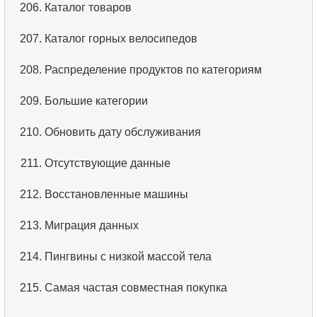
206.
Каталог товаров
5.
Имена сотрудников
207.
Каталог горных велосипедов
6.
Категории товаров
208.
Распределение продуктов по категориям
7.
Упорядоченный список языков
209.
Большие категории
8.
Пять самых длинных фильмов
210.
Обновить дату обслуживания
9.
Выбрать сотрудников по условию
211.
Отсутствующие данные
10.
Отсортировать список фильмов с условием
212.
Восстановленные машины
11.
Выбрать фильмы по описанию
213.
Миграция данных
12.
Полные имена клиентов
214.
Пингвины с низкой массой тела
13.
Поиск актеров по имени
215.
Самая частая совместная покупка
14.
Средняя продолжительность фильма