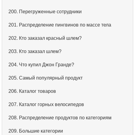
3.
Имена актёров
200.
Перегруженные сотрудники
4.
Данные отделов
201.
Распределение пингвинов по массе тела
5.
Имена сотрудников
202.
Кто заказал красный шлем?
6.
Категории товаров
203.
Кто заказал шлем?
7.
Упорядоченный список языков
204.
Что купил Джон Гранде?
8.
Пять самых длинных фильмов
205.
Самый популярный продукт
9.
Выбрать сотрудников по условию
206.
Каталог товаров
10.
Отсортировать список фильмов с условием
207.
Каталог горных велосипедов
11.
Выбрать фильмы по описанию
208.
Распределение продуктов по категориям
12.
Полные имена клиентов
209.
Большие категории