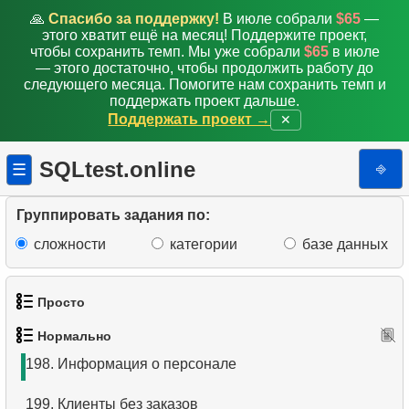
189.
Управляется Робертом Нельсоном
🙏
Спасибо за поддержку!
В июле собрали
$65
—
этого хватит ещё на месяц! Поддержите проект,
190.
Алгоритмы соединеня таблиц в SQL
чтобы сохранить темп. Мы уже собрали
$65
в июле
— этого достаточно, чтобы продолжить работу до
191.
Удалить записи о сотрудниках
следующего месяца. Помогите нам сохранить темп и
поддержать проект дальше.
Поддержать проект →
✕
192.
Удалить записи о фильмах
193.
Анализ длины клюва
SQLtest.online
⎆
☰
194.
Анализ длины плавника
Группировать задания по:
195.
Что такое денормализация в RDB?
сложности
категории
базе данных
196.
Статистика пингвинов
Просто
197.
Создайте функциональный индекс
Нормально
1.
Получить список актёров
198.
Информация о персонале
2.
Список языков
199.
Клиенты без заказов