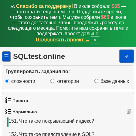
142.
Подсчитайте вылетевших пассажиров
🙏
Спасибо за поддержку!
В июле собрали
$65
—
этого хватит ещё на месяц! Поддержите проект,
143.
Количество пассажиров с итогом
чтобы сохранить темп. Мы уже собрали
$65
в июле
— этого достаточно, чтобы продолжить работу до
144.
Выведите таблицу с вылетов
следующего месяца. Помогите нам сохранить темп и
поддержать проект дальше.
Поддержать проект →
✕
145.
Аэропорты с более чем одним прямым рейсом
146.
Получить список таблиц (PostgreSQL)
SQLtest.online
⎆
☰
147.
Список под-отделов (JOIN)
Группировать задания по:
148.
Выбрать сотрудников отдела
сложности
категории
базе данных
149.
Получить список таблиц (SQL Server)
Просто
150.
Получить дубликаты телефонных номеров
Нормально
1.
Получить список актёров
151.
Что такое покрывающий индекс?
2.
Список языков
152.
Что такое представление в SQL?