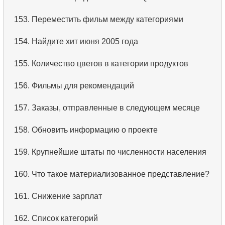
3.
Имена актёров
153.
Переместить фильм между категориями
4.
Данные отделов
154.
Найдите хит июня 2005 года
5.
Имена сотрудников
155.
Количество цветов в категории продуктов
6.
Категории товаров
156.
Фильмы для рекомендаций
7.
Упорядоченный список языков
157.
Заказы, отправленные в следующем месяце
8.
Пять самых длинных фильмов
158.
Обновить информацию о проекте
9.
Выбрать сотрудников по условию
159.
Крупнейшие штаты по численности населения
10.
Отсортировать список фильмов с условием
160.
Что такое материализованное представление?
11.
Выбрать фильмы по описанию
161.
Снижение зарплат
12.
Полные имена клиентов
162.
Список категорий