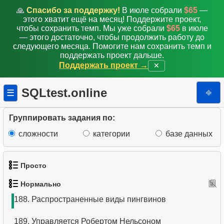
179.
Список пингвинов
🙏
Спасибо за поддержку!
В июле собрали
$65
—
этого хватит ещё на месяц! Поддержите проект,
180.
Ежедневный доход по источнику
чтобы сохранить темп. Мы уже собрали
$65
в июле
— этого достаточно, чтобы продолжить работу до
181.
Пингвины и острова
следующего месяца. Помогите нам сохранить темп и
поддержать проект дальше.
Поддержать проект →
✕
182.
Использование индекса
183.
Использование покрывающего индекса
SQLtest.online
⎆
☰
184.
Остров с минимальной массой пингвинов
Группировать задания по:
185.
Самый населённый остров
сложности
категории
базе данных
186.
Классические фильмы
Просто
187.
Таблица статистики пингвинов
Нормально
1.
Получить список актёров
188.
Распространенные виды пингвинов
2.
Список языков
189.
Управляется Робертом Нельсоном