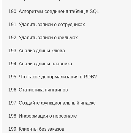
3.
Имена актёров
190.
Алгоритмы соединеня таблиц в SQL
4.
Данные отделов
191.
Удалить записи о сотрудниках
5.
Имена сотрудников
192.
Удалить записи о фильмах
6.
Категории товаров
193.
Анализ длины клюва
7.
Упорядоченный список языков
194.
Анализ длины плавника
8.
Пять самых длинных фильмов
195.
Что такое денормализация в RDB?
9.
Выбрать сотрудников по условию
196.
Статистика пингвинов
10.
Отсортировать список фильмов с условием
197.
Создайте функциональный индекс
11.
Выбрать фильмы по описанию
198.
Информация о персонале
12.
Полные имена клиентов
199.
Клиенты без заказов