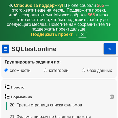
11.
Анализ ежемесячных платежей
🙏
Спасибо за поддержку!
В июле собрали
$65
—
этого хватит ещё на месяц! Поддержите проект,
12.
Лучший месяц по сумме платежей
чтобы сохранить темп. Мы уже собрали
$65
в июле
— этого достаточно, чтобы продолжить работу до
13.
Самый популярный фильм
следующего месяца. Помогите нам сохранить темп и
поддержать проект дальше.
Поддержать проект →
✕
14.
Анализ данных о прокате фильма
15.
Поиск отдела
SQLtest.online
⎆
☰
16.
Сотрудники занятые на проекте
Группировать задания по:
17.
Покупатели с неотправленными заказами
сложности
категории
базе данных
18.
Отсортировать фильмы по нескольким полям
Просто
19.
Самый длинный фильм
Нормально
1.
Получить список актёров
20.
Третья страница списка фильмов
2.
Список языков
21.
Фильмы ни разу не бывшие в прокате