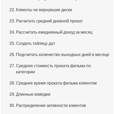
3.
Имена актёров
22.
Клиенты не вернувшие диски
4.
Данные отделов
23.
Расчитать средний дневной прокат
5.
Имена сотрудников
24.
Рассчитать ежедневный доход за месяц
6.
Категории товаров
25.
Создать таблицу дат
7.
Упорядоченный список языков
26.
Подсчитать количество выходных дней в месяце
8.
Пять самых длинных фильмов
27.
Средняя стоимость проката фильма по
категории
9.
Выбрать сотрудников по условию
28.
Среднее время проката фильма клиентом
10.
Отсортировать список фильмов с условием
29.
Длинные комедии
11.
Выбрать фильмы по описанию
30.
Распределение активности клиентов
12.
Полные имена клиентов