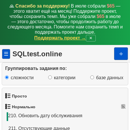
201.
Распределение пингвинов по массе тела
🙏
Спасибо за поддержку!
В июле собрали
$65
—
этого хватит ещё на месяц! Поддержите проект,
202.
Кто заказал красный шлем?
чтобы сохранить темп. Мы уже собрали
$65
в июле
— этого достаточно, чтобы продолжить работу до
203.
Кто заказал шлем?
следующего месяца. Помогите нам сохранить темп и
поддержать проект дальше.
Поддержать проект →
✕
204.
Что купил Джон Гранде?
205.
Самый популярный продукт
SQLtest.online
⎆
☰
206.
Каталог товаров
Группировать задания по:
207.
Каталог горных велосипедов
сложности
категории
базе данных
208.
Распределение продуктов по категориям
Просто
209.
Большие категории
Нормально
1.
Получить список актёров
210.
Обновить дату обслуживания
2.
Список языков
211.
Отсутствующие данные