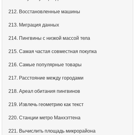
3.
Имена актёров
212.
Восстановленные машины
4.
Данные отделов
213.
Миграция данных
5.
Имена сотрудников
214.
Пингвины с низкой массой тела
6.
Категории товаров
215.
Самая частая совместная покупка
7.
Упорядоченный список языков
216.
Самые популярные товары
8.
Пять самых длинных фильмов
217.
Расстояние между городами
9.
Выбрать сотрудников по условию
218.
Ареал обитания пингвинов
10.
Отсортировать список фильмов с условием
219.
Извлечь геометрию как текст
11.
Выбрать фильмы по описанию
220.
Станции метро Манхэттена
12.
Полные имена клиентов
221.
Вычислить площадь микрорайона