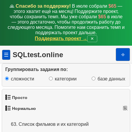
🙏
Спасибо за поддержку!
В июле собрали
$65
—
54.
Найдти фильмы без данных о прокате
этого хватит ещё на месяц! Поддержите проект,
чтобы сохранить темп. Мы уже собрали
$65
в июле
55.
Фильмы со ставкой проката выше средней
— этого достаточно, чтобы продолжить работу до
следующего месяца. Помогите нам сохранить темп и
поддержать проект дальше.
56.
Клиенты с высоким количеством аренд
Поддержать проект →
✕
57.
Самые дорогие фильмы в прокате
SQLtest.online
⎆
☰
58.
Подсчитайте задержки аренды
Группировать задания по:
59.
Подсчитайте процент задержек
сложности
категории
базе данных
60.
Получить списки актеров фильмов
Просто
61.
Адреса и домены электронной почты
Нормально
62.
Получить список актеров-однофамильцев
1.
Получить список актёров
63.
Список фильмов и их категорий
2.
Список языков