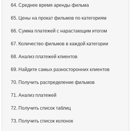
64.
Среднее время аренды фильма
3.
Имена актёров
65.
Цены на прокат фильмов по категориям
4.
Данные отделов
66.
Сумма платежей с нарастающим итогом
5.
Имена сотрудников
67.
Количество фильмов в каждой категории
6.
Категории товаров
68.
Анализ платежей клиентов
7.
Упорядоченный список языков
69.
Найдите самых разносторонних клиентов
8.
Пять самых длинных фильмов
70.
Получить распределение фильмов
9.
Выбрать сотрудников по условию
71.
Анализ платежей
10.
Отсортировать список фильмов с условием
72.
Получить список таблиц
11.
Выбрать фильмы по описанию
73.
Получить список колонок
12.
Полные имена клиентов