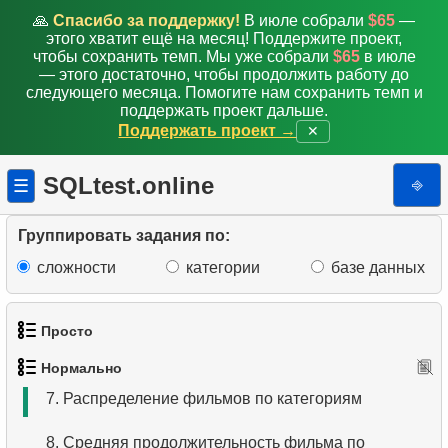
🙏
Спасибо за поддержку!
В июле собрали
$65
—
этого хватит ещё на месяц! Поддержите проект,
чтобы сохранить темп. Мы уже собрали
$65
в июле
— этого достаточно, чтобы продолжить работу до
следующего месяца. Помогите нам сохранить темп и
поддержать проект дальше.
Поддержать проект →
✕
1.
Найти адреса с помощью подзапроса
2.
Найти адреса с помощью JOIN
SQLtest.online
⎆
☰
3.
Повторяющиеся имена актёров
Группировать задания по:
4.
Самая популярная среди актеров фамилия
сложности
категории
базе данных
5.
Выбрать всех актёров по фильму
Просто
6.
Найти все фильмы актёра
Нормально
1.
Получить список актёров
7.
Распределение фильмов по категориям
2.
Список языков
8.
Средняя продолжительность фильма по