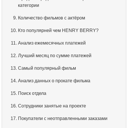
категории
3.
Имена актёров
9.
Количество фильмов с актёром
4.
Данные отделов
10.
Кто популярней чем HENRY BERRY?
5.
Имена сотрудников
11.
Анализ ежемесячных платежей
6.
Категории товаров
12.
Лучший месяц по сумме платежей
7.
Упорядоченный список языков
13.
Самый популярный фильм
8.
Пять самых длинных фильмов
14.
Анализ данных о прокате фильма
9.
Выбрать сотрудников по условию
15.
Поиск отдела
10.
Отсортировать список фильмов с условием
16.
Сотрудники занятые на проекте
11.
Выбрать фильмы по описанию
17.
Покупатели с неотправленными заказами
12.
Полные имена клиентов