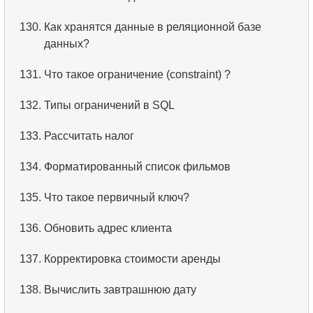
3.
Имена актёров
130.
Как хранятся данные в реляционной базе
данных?
4.
Данные отделов
131.
Что такое ограничение (constraint) ?
5.
Имена сотрудников
132.
Типы ограничений в SQL
6.
Категории товаров
133.
Рассчитать налог
7.
Упорядоченный список языков
134.
Форматированный список фильмов
8.
Пять самых длинных фильмов
135.
Что такое первичный ключ?
9.
Выбрать сотрудников по условию
136.
Обновить адрес клиента
10.
Отсортировать список фильмов с условием
137.
Корректировка стоимости аренды
11.
Выбрать фильмы по описанию
138.
Вычислить завтрашнюю дату
12.
Полные имена клиентов