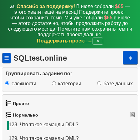
119.
Получите список пассажиров
🙏
Спасибо за поддержку!
В июле собрали
$65
—
этого хватит ещё на месяц! Поддержите проект,
120.
Получить список таблиц
чтобы сохранить темп. Мы уже собрали
$65
в июле
— этого достаточно, чтобы продолжить работу до
121.
Получите информацию о колонках
следующего месяца. Помогите нам сохранить темп и
поддержать проект дальше.
Поддержать проект →
✕
122.
Аэропорты с однонаправленными вылетами
123.
Найти связанные аэропорты
SQLtest.online
⎆
☰
124.
Получите список пассажиров
Группировать задания по:
125.
Получить схему мест самолёта
сложности
категории
базе данных
126.
Получите список самолётов в воздухе
Просто
127.
Подмножество языка SQL?
Нормально
1.
Получить список актёров
128.
Что такое команды DDL?
2.
Список языков
129.
Что такое команды DML?