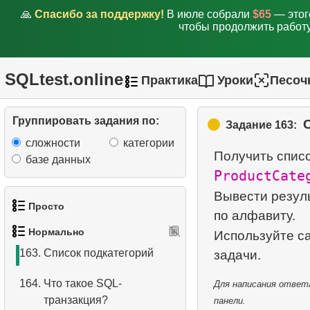
следующем месяце
🙏
Спасибо за поддержку!
В июле собрали
$65
— этог
чтобы продолжить работу
158.
Обновить информацию о
проекте
SQLtest.online
Практика
Уроки
Песоч
159.
Крупнейшие штаты по
численности населения
Группировать задания по:
Задание 163:
160.
Что такое
сложности
категории
материализованное
Получить списо
базе данных
представление?
ProductCate
161.
Снижение зарплат
Вывести резул
Просто
по алфавиту.
162.
Список категорий
Нормально
Используйте с
1.
Получить список актёров
163.
Список подкатегорий
2.
Список языков
164.
Что такое SQL-
Для написания ответа
транзакция?
панели.
3.
Имена актёров