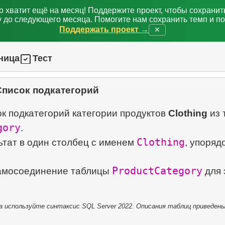
о хватит ещё на месяц! Поддержите проект, чтобы сохрани
 до следующего месяца. Помогите нам сохранить темп и п
Поддержать проект →
✕
ница
Тест
Список подкатегорий
к подкатегорий категории продуктов
Clothing
из 
gory
.
Clothing
ьтат в один столбец с именем
, упоря
ProductCategory
амосоединение таблицы
для 
 используйте синтаксис SQL Server 2022. Описания таблиц приведены