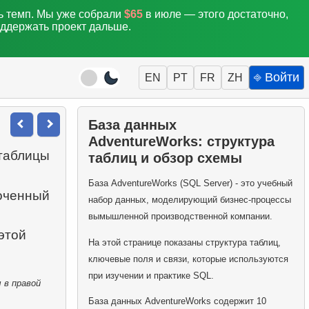
ть темп. Мы уже собрали
$65
в июле — этого достаточно,
оддержать проект дальше.
⎆ Войти
EN
PT
FR
ZH
База данных
AdventureWorks: структура
таблицы
таблиц и обзор схемы
База AdventureWorks (SQL Server) - это учебный
доченный
набор данных, моделирующий бизнес-процессы
вымышленной производственной компании.
этой
На этой странице показаны структура таблиц,
ключевые поля и связи, которые используются
при изучении и практике SQL.
 в правой
База данных AdventureWorks содержит 10