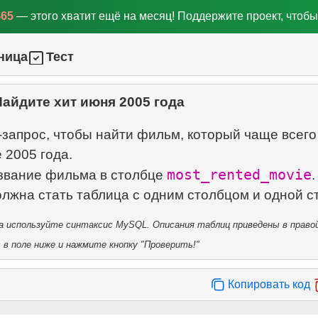
$65
— этого хватит ещё на месяц! Поддержите проект, чтобы
ница
Тест
Найдите хит июня 2005 года
запрос, чтобы найти фильм, который чаще всего
 2005 года.
most_rented_movie
звание фильма в столбце
.
 используйте синтаксис MySQL. Описания таблиц приведены в правой
в поле ниже и нажмите кнопку "Проверить!"
Копировать код