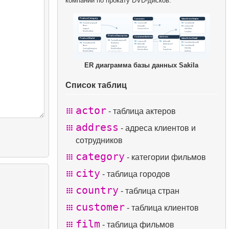
компании по прокату DVD-дисков.
ER диаграмма базы данных Sakila
Список таблиц
actor
- таблица актеров
address
- адреса клиентов и
сотрудников
category
- категории фильмов
city
- таблица городов
country
- таблица стран
customer
- таблица клиентов
film
- таблица фильмов