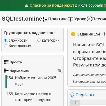
(SQL Server)
🙏
Спасибо за поддержку!
В июле собрали
150.
Получить дубликаты
SQLtest.online
Практика
Уроки
Песоч
телефонных номеров
151.
Что такое покрывающий
Группировать задания по:
Задание 154:
индекс?
сложности
категории
Напишите SQL-
152.
Что такое представление
базе данных
в прокат в июне
в SQL?
Отобразите на
153.
Переместить фильм
Просто
между категориями
Нормально
1.
Получить список актёров
Для написания ответа
154.
Найдите хит июня 2005
Напишите ваш запрос 
года
2.
Список языков
155.
Количество цветов в
Подсказка
3.
Имена актёров
категории продуктов
1
4.
Данные отделов