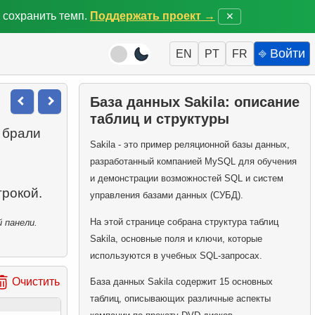
 сохранить темп.
Поддержать проект →
✕
⎆ Войти
EN
PT
FR
База данных Sakila: описание
таблиц и структуры
 брали
Sakila - это пример реляционной базы данных,
разработанный компанией MySQL для обучения
и демонстрации возможностей SQL и систем
управления базами данных (СУБД).
На этой странице собрана структура таблиц
 панели.
Sakila, основные поля и ключи, которые
используются в учебных SQL-запросах.
Очистить
База данных Sakila содержит 15 основных
таблиц, описывающих различные аспекты