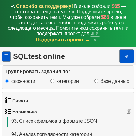
🙏
Спасибо за поддержку!
В июле собрали
$65
—
85.
Создайте таблицу отделов
этого хватит ещё на месяц! Поддержите проект,
чтобы сохранить темп. Мы уже собрали
$65
в июле
86.
Фильмы для взрослых об администраторах баз
— этого достаточно, чтобы продолжить работу до
данных
следующего месяца. Помогите нам сохранить темп и
поддержать проект дальше.
Поддержать проект →
✕
87.
Фильмы о собаках и кошках
88.
Чьё имя является фамилией?
SQLtest.online
⎆
☰
89.
Обновить почтовые индексы Канады
Группировать задания по:
90.
Установить почтовый индекс
сложности
категории
базе данных
91.
Добавьте запись о сотруднике
Просто
92.
Представление клиентов с адресами
Нормально
1.
Получить список актёров
93.
Список фильмов в формате JSON
2.
Список языков
94.
Анализ популярности категорий