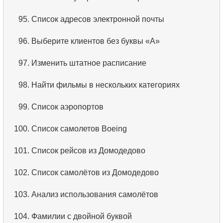
3.
Имена актёров
95.
Список адресов электронной почты
4.
Данные отделов
96.
Выберите клиентов без буквы «А»
5.
Имена сотрудников
97.
Изменить штатное расписание
6.
Категории товаров
98.
Найти фильмы в нескольких категориях
7.
Упорядоченный список языков
99.
Список аэропортов
8.
Пять самых длинных фильмов
100.
Список самолетов Boeing
9.
Выбрать сотрудников по условию
101.
Список рейсов из Домодедово
10.
Отсортировать список фильмов с условием
102.
Список самолётов из Домодедово
11.
Выбрать фильмы по описанию
103.
Анализ использования самолётов
12.
Полные имена клиентов
104.
Фамилии с двойной буквой