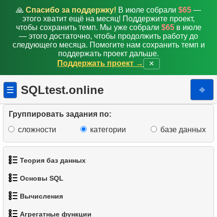
🙏
Спасибо за поддержку!
В июле собрали
$65
—
этого хватит ещё на месяц! Поддержите проект,
чтобы сохранить темп. Мы уже собрали
$65
в июле
— этого достаточно, чтобы продолжить работу до
следующего месяца. Помогите нам сохранить темп и
поддержать проект дальше.
Поддержать проект →
✕
SQLtest.online
⎆
☰
Группировать задания по:
сложности
категории
базе данных
Теория баз данных
Основы SQL
1.
Что такое база данных?
Вычисления
1.
Получить список актёров
2.
Что такое DBMS?
Агрегатные функции