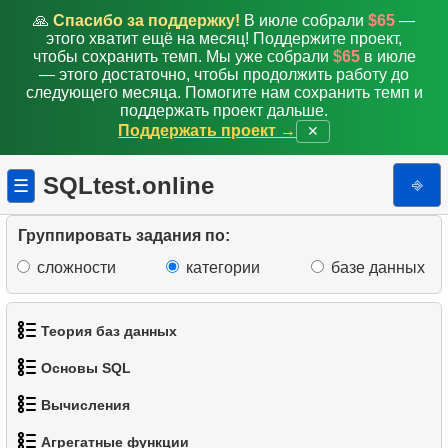
🙏
Спасибо за поддержку!
В июле собрали
$65
—
этого хватит ещё на месяц! Поддержите проект,
чтобы сохранить темп. Мы уже собрали
$65
в июле
— этого достаточно, чтобы продолжить работу до
следующего месяца. Помогите нам сохранить темп и
поддержать проект дальше.
Поддержать проект →
✕
SQLtest.online
⎆
☰
Группировать задания по:
сложности
категории
базе данных
Теория баз данных
Основы SQL
1.
Что такое база данных?
Вычисления
1.
Получить список актёров
2.
Что такое DBMS?
Агрегатные функции