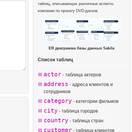
таблиц, описывающих различные аспекты
компании по прокату DVD-дисков.
ER диаграмма базы данных Sakila
Список таблиц
actor
- таблица актеров
address
- адреса клиентов и
сотрудников
category
- категории фильмов
city
- таблица городов
country
- таблица стран
customer
- таблица клиентов