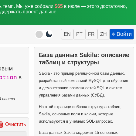
ть темп. Мы уже собрали
$65
в июле — этого достаточно,
оддержать проект дальше.
⎆ Войти
EN
PT
FR
ZH
База данных Sakila: описание
таблиц и структуры
товым
Sakila - это пример реляционной базы данных,
ption
в
разработанный компанией MySQL для обучения
и демонстрации возможностей SQL и систем
управления базами данных (СУБД).
 панели.
На этой странице собрана структура таблиц
Sakila, основные поля и ключи, которые
используются в учебных SQL-запросах.
Очистить
База данных Sakila содержит 15 основных