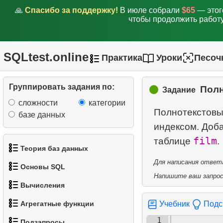
🙏
Спасибо за поддержку!
В июле собрали
$65
— этог
2.
Обновите почтовый
чтобы продолжить работу
индекс
3.
Установить почтовый
SQLtest.online
Практика
Уроки
Песоч
индекс
4.
Обновить почтовые
Группировать задания по:
Полн
Задание
индексы Канады
сложности
категории
Полнотекстовы
базе данных
5.
Добавьте запись о
индексом. Доб
сотруднике
film
таблице
Теория баз данных
6.
Удалить записи о
Для написания ответа
клиентах
Основы SQL
1.
Что такое база данных?
Напишите ваш запрос 
Вычисления
7.
Выполнить обновление
1.
Получить список актёров
2.
Что такое DBMS?
цен
Агрегатные функции
Учебник
Подс
1.
Вычислить длину
2.
Отсортируйте пингвинов
3.
Что такое RDBMS?
1
8.
Обновить адрес клиента
Подзапросы
окружности