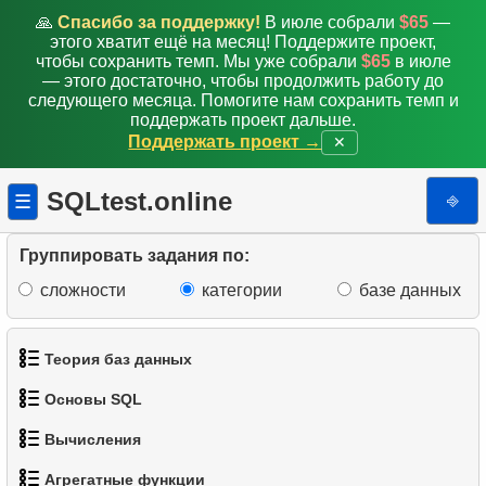
🙏
Спасибо за поддержку!
В июле собрали
$65
—
этого хватит ещё на месяц! Поддержите проект,
чтобы сохранить темп. Мы уже собрали
$65
в июле
— этого достаточно, чтобы продолжить работу до
следующего месяца. Помогите нам сохранить темп и
поддержать проект дальше.
Поддержать проект →
✕
SQLtest.online
⎆
☰
Группировать задания по:
сложности
категории
базе данных
Теория баз данных
Основы SQL
1.
Что такое база данных?
Вычисления
1.
Получить список актёров
2.
Что такое DBMS?
Агрегатные функции