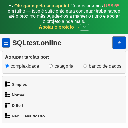
🙏
Obrigado pelo seu apoio!
Já arrecadamos
US$ 65
em julho — isso é suficiente para continuar trabalhando
até o próximo mês. Ajude-nos a manter o ritmo e apoiar
o projeto ainda mais.
Apoiar o projeto →
✕
SQLtest.online
⎆
☰
Agrupar tarefas por:
complexidade
categoria
banco de dados
Simples
Normal
1.
Obtenha os atores
Difícil
1.
Encontre endereços usando subconsulta
2.
Lista de idiomas
Não Classificado
1.
Encontre os clientes mais ativos
2.
Encontre endereços usando JOIN
3.
Obtenha a lista de nomes de atores