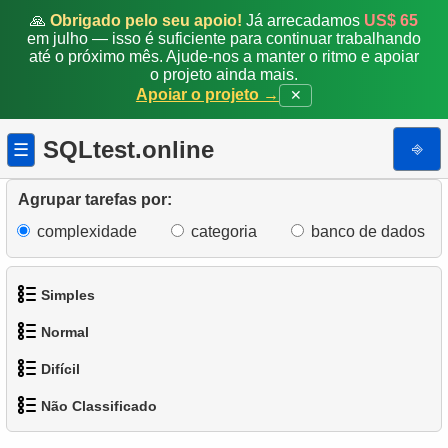
🙏
Obrigado pelo seu apoio!
Já arrecadamos
US$ 65
em julho — isso é suficiente para continuar trabalhando
até o próximo mês. Ajude-nos a manter o ritmo e apoiar
o projeto ainda mais.
Apoiar o projeto →
✕
SQLtest.online
⎆
☰
Agrupar tarefas por:
complexidade
categoria
banco de dados
Simples
Normal
1.
Obtenha os atores
Difícil
1.
Encontre endereços usando subconsulta
2.
Lista de idiomas
Não Classificado
1.
Encontre os clientes mais ativos
2.
Encontre endereços usando JOIN
3.
Obtenha a lista de nomes de atores