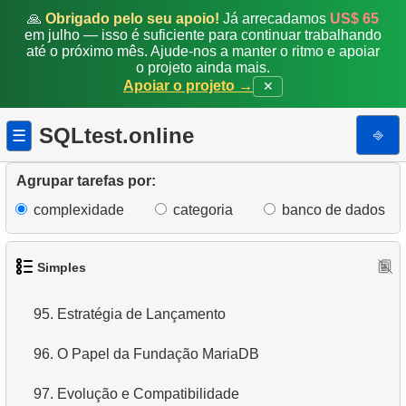
🙏
Obrigado pelo seu apoio!
Já arrecadamos
US$ 65
88.
Pinguins de bico pequeno
em julho — isso é suficiente para continuar trabalhando
até o próximo mês. Ajude-nos a manter o ritmo e apoiar
o projeto ainda mais.
89.
Não está comprando clientes
Apoiar o projeto →
✕
90.
Atraso médio de vendas
SQLtest.online
⎆
☰
91.
Espécies de pinguins
Agrupar tarefas por:
92.
Emails Duplicados
complexidade
categoria
banco de dados
93.
Atualizar Salários
Simples
94.
Arquitetura – O Motor de Armazenamento
95.
Estratégia de Lançamento
96.
O Papel da Fundação MariaDB
97.
Evolução e Compatibilidade