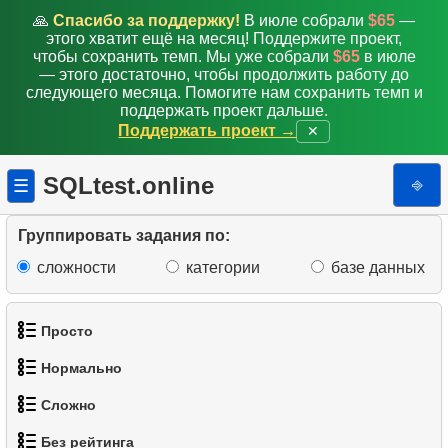
🙏
Спасибо за поддержку!
В июле собрали
$65
—
этого хватит ещё на месяц! Поддержите проект,
чтобы сохранить темп. Мы уже собрали
$65
в июле
— этого достаточно, чтобы продолжить работу до
следующего месяца. Помогите нам сохранить темп и
поддержать проект дальше.
Поддержать проект →
✕
SQLtest.online
⎆
☰
Группировать задания по:
сложности
категории
базе данных
Просто
Нормально
1.
Получить список актёров
Сложно
1.
Найти адреса с помощью подзапроса
2.
Список языков
Без рейтинга