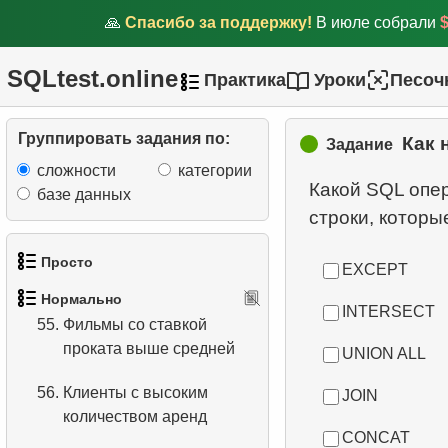
🙏
Спасибо за поддержку!
В июле собрали
51.
Клиенты с самыми
высокими расходами
SQLtest.online
Практика
Уроки
Песоч
52.
Фильмы, которых нет в
наличии
Группировать задания по:
Как 
Задание
53.
Языки, не
сложности
категории
Какой SQL опер
представленные в
базе данных
фильмах
54.
Найдти фильмы без
Просто
EXCEPT
данных о прокате
Нормально
INTERSECT
1.
Получить список актёров
55.
Фильмы со ставкой
проката выше средней
UNION ALL
2.
Список языков
56.
Клиенты с высоким
JOIN
3.
Имена актёров
количеством аренд
CONCAT
4.
Данные отделов