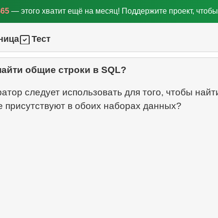
$65
— этого хватит ещё на месяц! Поддержите проект, чтобы
ница
Тест
найти общие строки в SQL?
атор следует использовать для того, чтобы найт