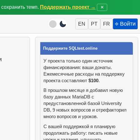
 сохранить темп.
Поддержать проект →
✕
⎆ Войти
EN
PT
FR
Поддержите SQLtest.online
и
У проекта только один источник
финансирования: ваши донаты.
Ежемесячные расходы на поддержку
проекта составляют
$100
.
В прошлом месяце я добавил новую
базу данных MariaDB с
предустановленной базой University
DB, 9 новых вопросов и отрефакторил
много вопросов и уроков.
С вашей поддержкой я планирую
продолжать работу: писать новые
уроки и задания, улучшать