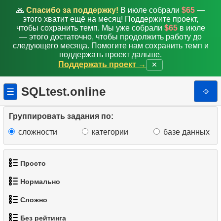
🙏
Спасибо за поддержку!
В июле собрали
$65
—
этого хватит ещё на месяц! Поддержите проект,
чтобы сохранить темп. Мы уже собрали
$65
в июле
— этого достаточно, чтобы продолжить работу до
следующего месяца. Помогите нам сохранить темп и
поддержать проект дальше.
Поддержать проект →
✕
SQLtest.online
⎆
☰
Группировать задания по:
сложности
категории
базе данных
Просто
Нормально
1.
Получить список актёров
Сложно
1.
Найти адреса с помощью подзапроса
2.
Список языков
Без рейтинга