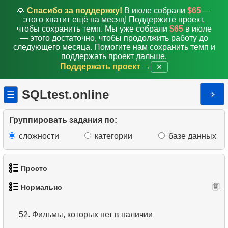
🙏
Спасибо за поддержку!
В июле собрали
$65
—
43.
Средняя выручка по пунктам аренды
этого хватит ещё на месяц! Поддержите проект,
чтобы сохранить темп. Мы уже собрали
$65
в июле
44.
Анализ ежемесячных платежей (2)
— этого достаточно, чтобы продолжить работу до
следующего месяца. Помогите нам сохранить темп и
поддержать проект дальше.
45.
Составить рейтинг зарплат
Поддержать проект →
✕
46.
Анализ квартальных доходов
SQLtest.online
⎆
☰
47.
Страны с наибольшим количеством клиентов
Группировать задания по:
48.
Получить данные клиента
сложности
категории
базе данных
49.
Количество дисков в прокате
Просто
50.
Количество возвратов
Нормально
51.
Клиенты с самыми высокими расходами
1.
Получить список актёров
52.
Фильмы, которых нет в наличии
2.
Список языков