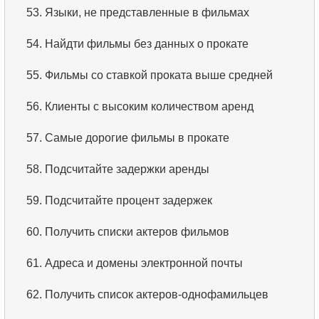
53.
Языки, не представленные в фильмах
3.
Имена актёров
54.
Найдти фильмы без данных о прокате
4.
Данные отделов
55.
Фильмы со ставкой проката выше средней
5.
Имена сотрудников
56.
Клиенты с высоким количеством аренд
6.
Категории товаров
57.
Самые дорогие фильмы в прокате
7.
Упорядоченный список языков
58.
Подсчитайте задержки аренды
8.
Пять самых длинных фильмов
59.
Подсчитайте процент задержек
9.
Выбрать сотрудников по условию
60.
Получить списки актеров фильмов
10.
Отсортировать список фильмов с условием
61.
Адреса и домены электронной почты
11.
Выбрать фильмы по описанию
62.
Получить список актеров-однофамильцев
12.
Полные имена клиентов