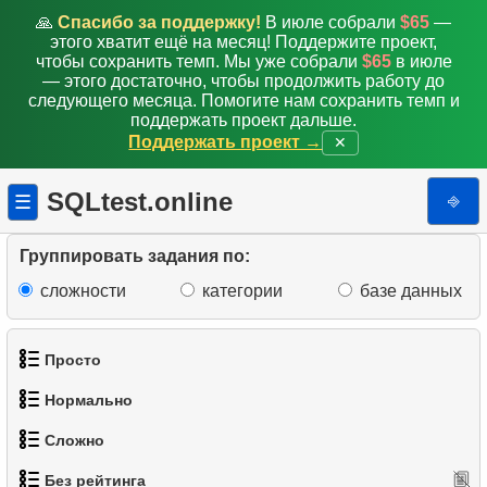
🙏
Спасибо за поддержку!
В июле собрали
$65
—
этого хватит ещё на месяц! Поддержите проект,
чтобы сохранить темп. Мы уже собрали
$65
в июле
— этого достаточно, чтобы продолжить работу до
следующего месяца. Помогите нам сохранить темп и
поддержать проект дальше.
Поддержать проект →
✕
SQLtest.online
⎆
☰
Группировать задания по:
сложности
категории
базе данных
Просто
Нормально
1.
Получить список актёров
Сложно
1.
Найти адреса с помощью подзапроса
2.
Список языков
Без рейтинга