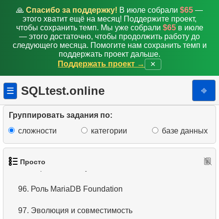
🙏
Спасибо за поддержку!
В июле собрали
$65
—
88.
Пингвины с маленьким клювом
этого хватит ещё на месяц! Поддержите проект,
чтобы сохранить темп. Мы уже собрали
$65
в июле
— этого достаточно, чтобы продолжить работу до
89.
Непокупающие клиенты
следующего месяца. Помогите нам сохранить темп и
поддержать проект дальше.
90.
Средняя задержка продаж
Поддержать проект →
✕
91.
Виды пингвинов
SQLtest.online
⎆
☰
92.
Дубликаты Email
Группировать задания по:
93.
Изменить вилку окладов
сложности
категории
базе данных
94.
Архитектура – ​​механизм хранения
Просто
95.
Стратегия выпуска
96.
Роль MariaDB Foundation
97.
Эволюция и совместимость