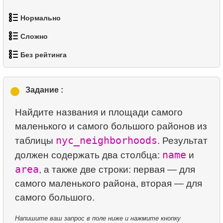
Нормально
Сложно
1.
Найти адреса с помощью подзапроса
Без рейтинга
1.
Самые активные клиенты
2.
Найти адреса с помощью JOIN
1.
orders-total
2.
Список грустных актёров
3.
Повторяющиеся имена актёров
Задание :
2.
extra-light-penguins
3.
Самые разноплановые актёры
4.
Самая популярная среди актеров фамилия
Найдите названия и площади самого
3.
Запрос публикаций
маленького и самого большого районов из
4.
Фильмы без HENRY BERRY
5.
Выбрать всех актёров по фильму
nyc_neighborhoods
таблицы
. Результат
4.
Определить здания без лабораторий
5.
Вычислить факториал
6.
Найти все фильмы актёра
name
должен содержать два столбца:
и
area
5.
Старейшие факультеты
, а также две строки: первая — для
6.
Среднее время простоя диска
7.
Распределение фильмов по категориям
самого маленького района, вторая — для
6.
Проекты, финансируемые NASA
7.
Распределение фильмов по категориям
8.
Средняя продолжительность фильма по
категории
7.
Сводка по аренде
8.
Найти отношение зарплат
Напишите ваш запрос в поле ниже и нажмите кнопку